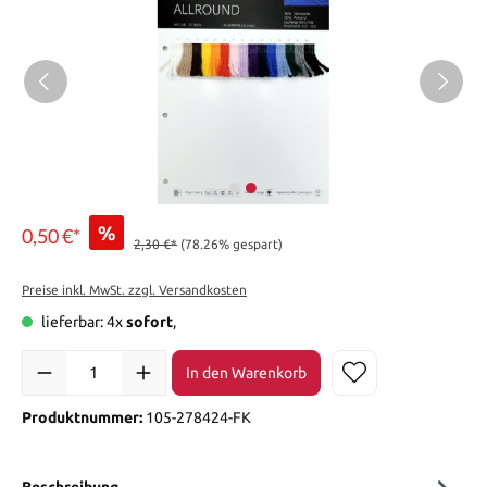
%
0,50 €*
2,30 €*
(78.26% gespart)
Preise inkl. MwSt. zzgl. Versandkosten
lieferbar: 4x
sofort
,
In den Warenkorb
Produktnummer:
105-278424-FK