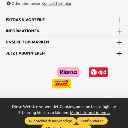
Oder über unser
Kontaktformular
.
EXTRAS & VORTEILE
INFORMATIONEN
UNSERE TOP-MARKEN
JETZT ABONNIEREN
Kataloge
Maßtabellen & Grundanleitungen
Diese Website verwendet Cookies, um eine bestmögliche
Erfahrung bieten zu können.
Mehr Informationen ...
* Alle Preise inkl. gesetzl. Mehrwertsteuer zzgl.
Versandkosten
und
Nur technisch notwendige
Konfigurieren
ggf. Nachnahmegebühren, wenn nicht anders angegeben.
Werkzeugleiste anzeigen