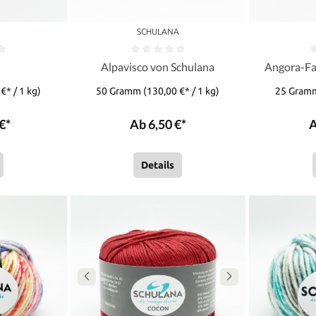
A
SCHULANA
o
Alpavisco von Schulana
Angora-Fa
€* / 1 kg)
50 Gramm
(130,00 €* / 1 kg)
25 Gra
€*
Ab 6,50 €*
A
Details