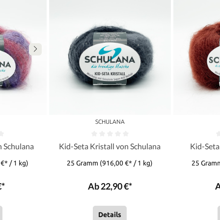
A
SCHULANA
n Schulana
Kid-Seta Kristall von Schulana
Kid-Seta
€* / 1 kg)
25 Gramm
(916,00 €* / 1 kg)
25 Gra
€*
Ab 22,90 €*
A
Details