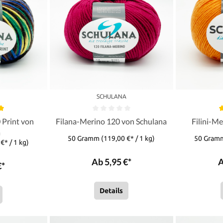
A
SCHULANA
 Print von
Filana-Merino 120 von Schulana
Filini-M
a
50 Gramm
(119,00 €* / 1 kg)
50 Gra
€* / 1 kg)
Ab 5,95 €*
A
€*
Details