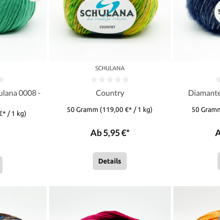
A
SCHULANA
ulana 0008 -
Country
Diamante
n
50 Gramm
(119,00 €* / 1 kg)
50 Gra
€* / 1 kg)
Ab 5,95 €*
A
Details