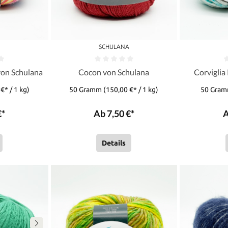
A
SCHULANA
von Schulana
Cocon von Schulana
Corviglia
€* / 1 kg)
50 Gramm
(150,00 €* / 1 kg)
50 Gra
€*
Ab 7,50 €*
A
Details