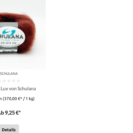
SCHULANA
 Lux von Schulana
mm
(370,00 €* / 1 kg)
b 9,25 €*
Details