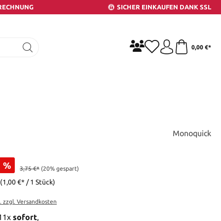
 RECHNUNG
SICHER EINKAUFEN DANK SSL
0,00 €*
Monoquick
%
3,75 €*
(20% gespart)
(1,00 €* / 1 Stück)
t. zzgl. Versandkosten
 11x
sofort
,