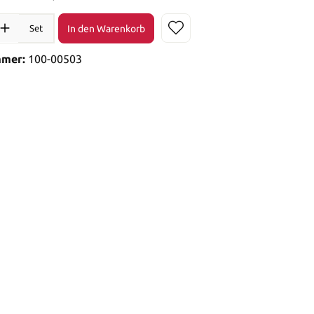
In den Warenkorb
Set
mmer:
100-00503