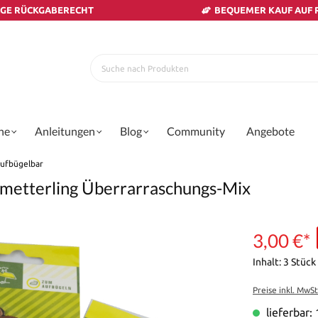
AGE RÜCKGABERECHT
BEQUEMER KAUF AUF
ne
Anleitungen
Blog
Community
Angebote
 aufbügelbar
chmetterling Überrarraschungs-Mix
3,00 €*
Inhalt:
3 Stück
Preise inkl. MwS
lieferbar: