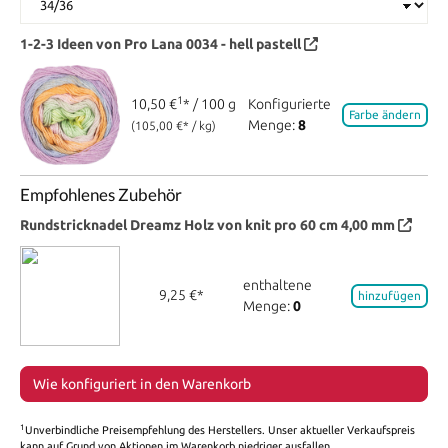
1-2-3 Ideen von Pro Lana
0034 - hell pastell
1
10,50 €
* / 100 g
Konfigurierte
Farbe ändern
Menge:
8
(105,00 €* / kg)
Empfohlenes Zubehör
Rundstricknadel Dreamz Holz von knit pro 60 cm 4,00 mm
enthaltene
9,25 €*
hinzufügen
Menge:
0
Wie konfiguriert in den Warenkorb
1
Unverbindliche Preisempfehlung des Herstellers. Unser aktueller Verkaufspreis
kann auf Grund von Aktionen im Warenkorb niedriger ausfallen.