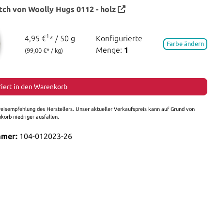
tch von Woolly Hugs
0112 - holz
1
4,95 €
* / 50 g
Konfigurierte
Farbe ändern
Menge:
1
(99,00 €* / kg)
riert in den Warenkorb
eisempfehlung des Herstellers. Unser aktueller Verkaufspreis kann auf Grund von
orb niedriger ausfallen.
mmer:
104-012023-26