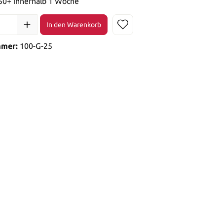
 50+ innerhalb 1 Woche
In den Warenkorb
mmer:
100-G-25