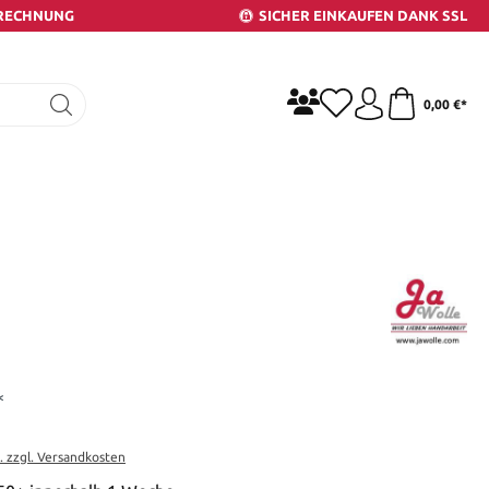
 RECHNUNG
SICHER EINKAUFEN DANK SSL
0,00 €*
*
t. zzgl. Versandkosten