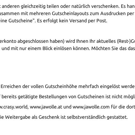
nderen gleichzeitig teilen oder natürlich verschenken. Es hand
zusammen mit mehreren Gutscheinlayouts zum Ausdrucken per E
ne Gutscheine". Es erfolgt kein Versand per Post.
erkonto abgeschlossen haben) wird Ihnen Ihr aktuelles (Rest-)
n und mit nur einem Blick einlösen können. Möchten Sie das da
m Erreichen der vollen Gutscheinhöhe mehrfach eingelöst werd
ereits getätigte Bestellungen von Gutscheinen ist nicht mögli
.crasy.world, www.jawolle.at und www.jawolle.com für die d
ie Weitergabe als Geschenk ist selbstverständlich gestattet.