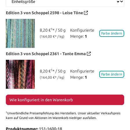
Edition 3 von Schoppel
2598 - Leise Töne
1
8,20 €
* / 50 g
Konfigurierte
Farbe ändern
Menge:
1
(164,00 €* / kg)
Edition 3 von Schoppel
2361 - Tante Emma
1
8,20 €
* / 50 g
Konfigurierte
Farbe ändern
Menge:
1
(164,00 €* / kg)
Wie konfiguriert in den Warenkorb
1
Unverbindliche Preisempfehlung des Herstellers. Unser aktueller Verkaufspreis
kann auf Grund von Aktionen im Warenkorb niedriger ausfallen.
Produktnummer:
151-1600-18