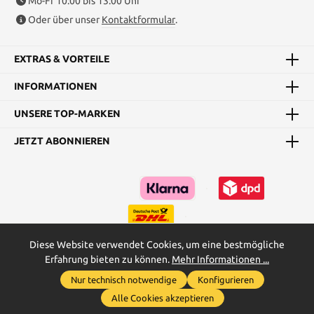
Mo-Fr 10:00 bis 13:00 Uhr
Oder über unser
Kontaktformular
.
EXTRAS & VORTEILE
INFORMATIONEN
UNSERE TOP-MARKEN
JETZT ABONNIEREN
Diese Website verwendet Cookies, um eine bestmögliche
Erfahrung bieten zu können.
Mehr Informationen ...
Kataloge
Maßtabellen & Grundanleitungen
Nur technisch notwendige
Konfigurieren
Werkzeugleiste anzeigen
* Alle Preise inkl. gesetzl. Mehrwertsteuer zzgl.
Versandkosten
und
Alle Cookies akzeptieren
ggf. Nachnahmegebühren, wenn nicht anders angegeben.