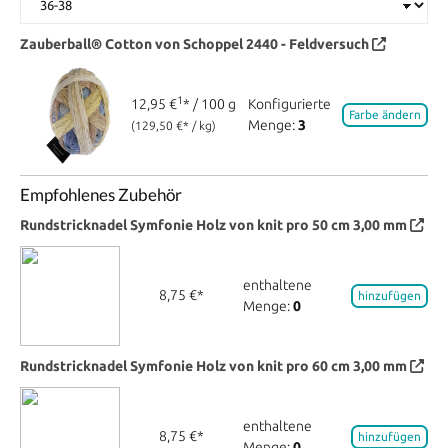
Zauberball® Cotton von Schoppel
2440 - Feldversuch
1
12,95 €
* / 100 g
Konfigurierte
Farbe ändern
Menge:
3
(129,50 €* / kg)
Empfohlenes Zubehör
Rundstricknadel Symfonie Holz von knit pro 50 cm 3,00 mm
enthaltene
8,75 €*
hinzufügen
Menge:
0
Rundstricknadel Symfonie Holz von knit pro 60 cm 3,00 mm
enthaltene
8,75 €*
hinzufügen
Menge:
0