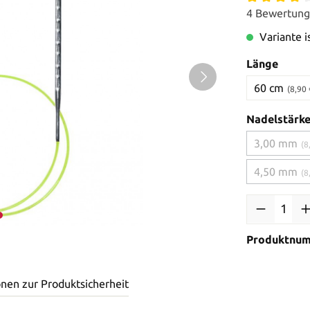
4 Bewertun
Variante is
Länge
60 cm
(8,90 
Nadelstärk
3,00 mm
(8
4,50 mm
(8
Produktnu
onen zur Produktsicherheit