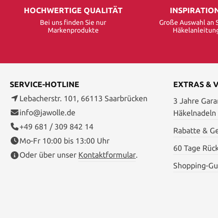
HOCHWERTIGE QUALITÄT
INSPIRATIO
Bei uns finden Sie nur
Große Auswahl an S
Markenprodukte
Häkelanleitun
SERVICE-HOTLINE
EXTRAS & 
Lebacherstr. 101, 66113 Saarbrücken
3 Jahre Garan
info@jawolle.de
Häkelnadeln
+49 681 / 309 842 14
Rabatte & G
Mo-Fr 10:00 bis 13:00 Uhr
60 Tage Rüc
Oder über unser
Kontaktformular
.
Shopping-Gu