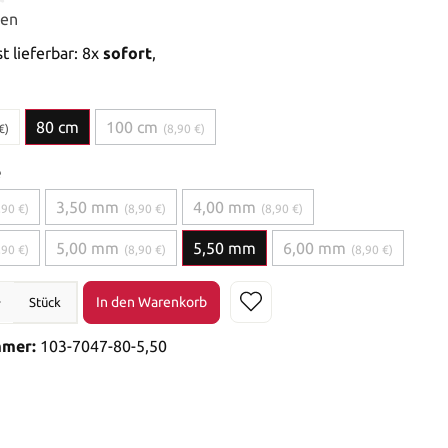
gen
t lieferbar: 8x
sofort
,
80 cm
100 cm
€)
(8,90 €)
e
3,50 mm
4,00 mm
,90 €)
(8,90 €)
(8,90 €)
5,00 mm
5,50 mm
6,00 mm
,90 €)
(8,90 €)
(8,90 €)
In den Warenkorb
Stück
mmer:
103-7047-80-5,50