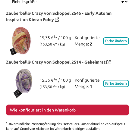
Zauberball® Crazy von Schoppel
2545 - Early Automn
Inspiration Kieran Foley
1
15,35 €
* / 100 g
Konfigurierte
Farbe ändern
Menge:
2
(153,50 €* / kg)
Zauberball® Crazy von Schoppel
2514 - Geheimrat
1
15,35 €
* / 100 g
Konfigurierte
Farbe ändern
Menge:
1
(153,50 €* / kg)
Wie konfiguriert in den Warenkorb
1
Unverbindliche Preisempfehlung des Herstellers. Unser aktueller Verkaufspreis
kann auf Grund von Aktionen im Warenkorb niedriger ausfallen.