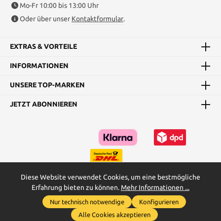
Mo-Fr 10:00 bis 13:00 Uhr
Oder über unser
Kontaktformular
.
EXTRAS & VORTEILE
INFORMATIONEN
UNSERE TOP-MARKEN
JETZT ABONNIEREN
Diese Website verwendet Cookies, um eine bestmögliche
Erfahrung bieten zu können.
Mehr Informationen ...
Kataloge
Maßtabellen & Grundanleitungen
Nur technisch notwendige
Konfigurieren
Werkzeugleiste anzeigen
* Alle Preise inkl. gesetzl. Mehrwertsteuer zzgl.
Versandkosten
und
Alle Cookies akzeptieren