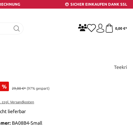
 RECHNUNG
SICHER EINKAUFEN DANK SSL
0,00 €*
Teekri
%
29,00 €*
(97% gespart)
t. zzgl. Versandkosten
cht lieferbar
mmer:
BA08B4-Small