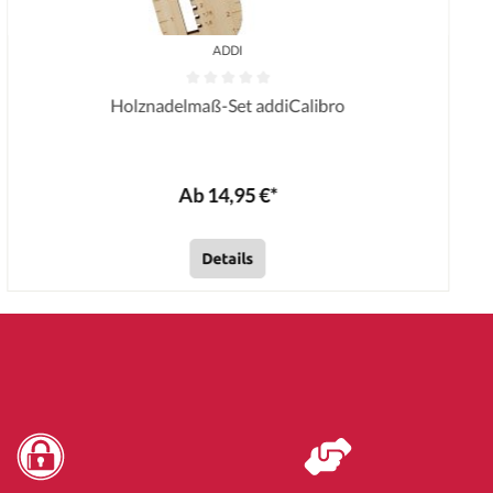
ADDI
Holznadelmaß-Set addiCalibro
Ab 14,95 €*
Details