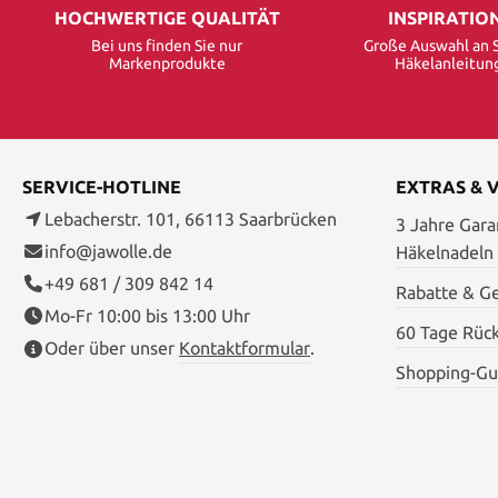
HOCHWERTIGE QUALITÄT
INSPIRATIO
Bei uns finden Sie nur
Große Auswahl an S
Markenprodukte
Häkelanleitun
SERVICE-HOTLINE
EXTRAS & 
Lebacherstr. 101, 66113 Saarbrücken
3 Jahre Garan
info@jawolle.de
Häkelnadeln
+49 681 / 309 842 14
Rabatte & G
Mo-Fr 10:00 bis 13:00 Uhr
60 Tage Rüc
Oder über unser
Kontaktformular
.
Shopping-Gu