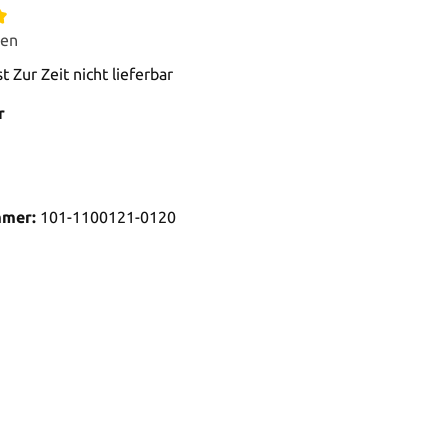
gen
t Zur Zeit nicht lieferbar
r
mmer:
101-1100121-0120