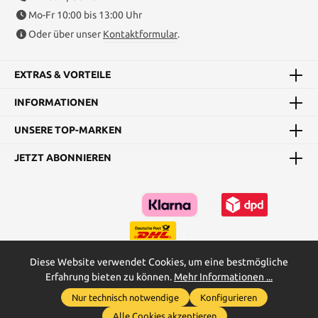
Mo-Fr 10:00 bis 13:00 Uhr
Oder über unser
Kontaktformular
.
EXTRAS & VORTEILE
INFORMATIONEN
UNSERE TOP-MARKEN
JETZT ABONNIEREN
Diese Website verwendet Cookies, um eine bestmögliche
Erfahrung bieten zu können.
Mehr Informationen ...
Kataloge
Maßtabellen & Grundanleitungen
Nur technisch notwendige
Konfigurieren
Werkzeugleiste anzeigen
* Alle Preise inkl. gesetzl. Mehrwertsteuer zzgl.
Versandkosten
und
Alle Cookies akzeptieren