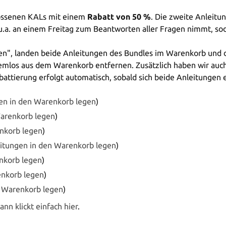
lossenen KALs mit einem
Rabatt von 50 %
. Die zweite Anleitun
ch u.a. an einem Freitag zum Beantworten aller Fragen nimmt, so
gen", landen beide Anleitungen des Bundles im Warenkorb und 
emlos aus dem Warenkorb entfernen. Zusätzlich haben wir auch 
abattierung erfolgt automatisch, sobald sich beide Anleitunge
en in den Warenkorb legen
)
Warenkorb legen
)
nkorb legen
)
itungen in den Warenkorb legen
)
nkorb legen
)
enkorb legen
)
n Warenkorb legen
)
ann klickt einfach hier
.