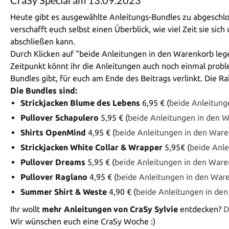
CraSy Special am 13.09.2023
Heute gibt es ausgewählte Anleitungs-Bundles zu abgesch
verschafft euch selbst einen Überblick, wie viel Zeit sie si
abschließen kann.
Durch Klicken auf "beide Anleitungen in den Warenkorb le
Zeitpunkt könnt ihr die Anleitungen auch noch einmal probl
Bundles gibt, für euch am Ende des Beitrags verlinkt. Die R
Die Bundles sind:
Strickjacken Blume des Lebens
6,95 € (
beide Anleitung
Pullover Schapulero
5,95 € (
beide Anleitungen in den 
Shirts OpenMind
4,95 € (
beide Anleitungen in den Ware
Strickjacken White Collar & Wrapper
5,95€ (
beide Anle
Pullover Dreams
5,95 € (
beide Anleitungen in den Ware
Pullover Raglano
4,95 € (
beide Anleitungen in den War
Summer Shirt & Weste
4,90 € (
beide Anleitungen in de
Ihr wollt
mehr Anleitungen von CraSy Sylvie
entdecken?
D
Wir wünschen euch eine CraSy Woche :)