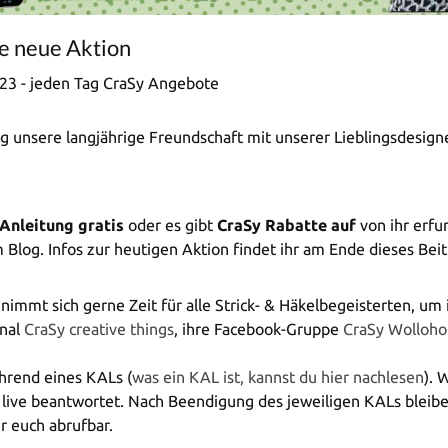
ne neue Aktion
023 - jeden Tag CraSy Angebote
g unsere langjährige Freundschaft mit unserer Lieblingsdesigner
 Anleitung gratis
oder es gibt
CraSy Rabatte
auf
von ihr erf
m Blog. Infos zur heutigen Aktion findet ihr am Ende dieses Beit
ie nimmt sich gerne Zeit für alle Strick- & Häkelbegeisterten, um
anal
CraSy creative things
, ihre Facebook-Gruppe
CraSy Wollohol
hrend eines KALs (
was ein KAL ist, kannst du hier nachlesen
). 
ng live beantwortet. Nach Beendigung des jeweiligen KALs bleib
r euch abrufbar.