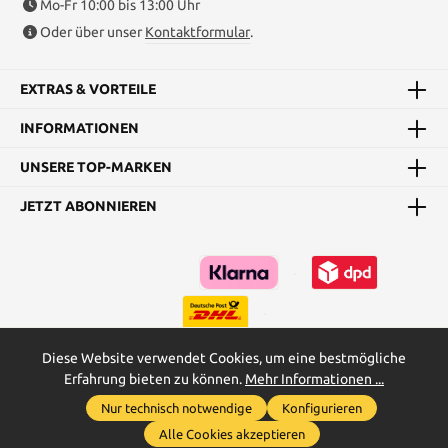
Mo-Fr 10:00 bis 13:00 Uhr
Oder über unser
Kontaktformular
.
EXTRAS & VORTEILE
INFORMATIONEN
UNSERE TOP-MARKEN
JETZT ABONNIEREN
Diese Website verwendet Cookies, um eine bestmögliche
Erfahrung bieten zu können.
Mehr Informationen ...
Kataloge
Maßtabellen & Grundanleitungen
Nur technisch notwendige
Konfigurieren
Werkzeugleiste anzeigen
* Alle Preise inkl. gesetzl. Mehrwertsteuer zzgl.
Versandkosten
und
Alle Cookies akzeptieren