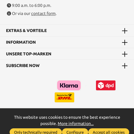
9:00 a.m. to 6:00 p.m.
Or via our
contact form
.
EXTRAS & VORTEILE
INFORMATION
UNSERE TOP-MARKEN
SUBSCRIBE NOW
This website uses cookies to ensure the best experience
Kataloge
Maßtabellen & Grundanleitungen
possible.
More information...
Show toolbar
* All prices incl. VAT plus
shipping costs
and possible delivery
Only technically required
Configure
Accept all cookies