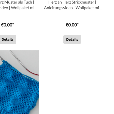
rz Muster als Tuch |
Herz an Herz Strickmuster |
ideo | Wollpaket mit
Anleitungsvideo | Wollpaket mit
ylvie
Cotombino | Stricken | Sylvie
Rasch
Rasch
€0.00*
€0.00*
Details
Details