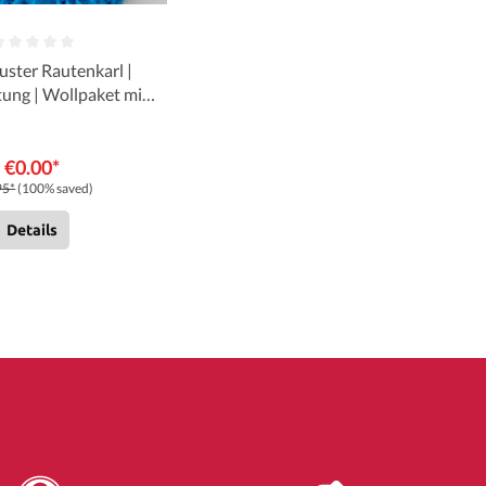
ster Rautenkarl |
tung | Wollpaket mit
| Sylvie
Rasch
€0.00*
95*
(100% saved)
Details