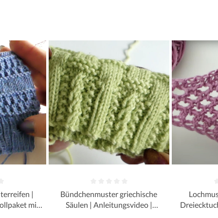
erreifen |
Bündchenmuster griechische
Lochmust
ollpaket mit
Säulen | Anleitungsvideo |
Dreiecktuch
Wollpaket mit Street Linie 12 |
Wollpaket m