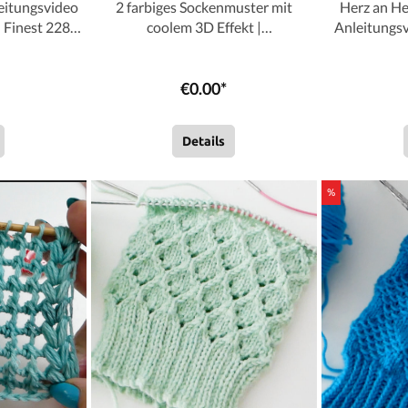
leitungsvideo
2 farbiges Sockenmuster mit
Herz an He
 Finest 2287
coolem 3D Effekt |
Anleitungsv
 | Häkeln |
Anleitungsvideo | Wollpaket mit
Cotombino | Stricken | S
ch
Street Linie 12 | Stricken | Sylvie
€0.00*
Rasch
Details
%