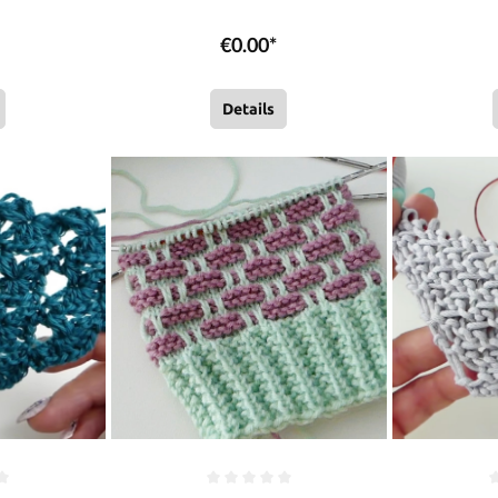
Stricken | Sylvie Rasch
Strick
€0.00*
Details