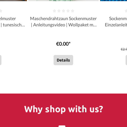
elmuster
Maschendrahtzaun Sockenmuster
Sockenmu
 | tunesisch
| Anleitungsvideo | Wollpaket mit
Einzelanlei
e Rasch
Street Linie 12 | Stricken | Sylvie
Street Linie 12 | Stricken 
Rasch
€0.00*
€2.
Details
Why shop with us?