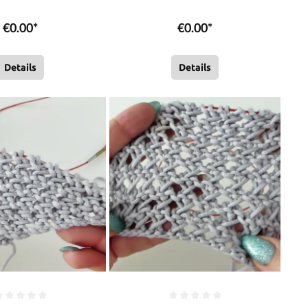
en | Sylvie Rasch
Rasch
€0.00*
€0.00*
Details
Details