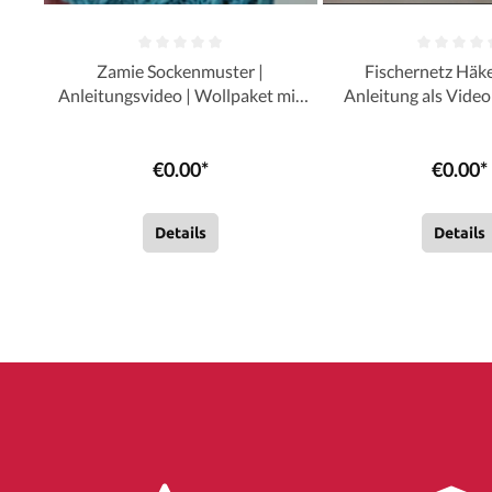
Zamie Sockenmuster |
Fischernetz Häk
Anleitungsvideo | Wollpaket mit
Anleitung als Video
Supersocke 100 Linie 3 Uni 4-fach
Häkeln | Sylvi
| Stricken | Sylvie Rasch
€0.00*
€0.00*
Details
Details