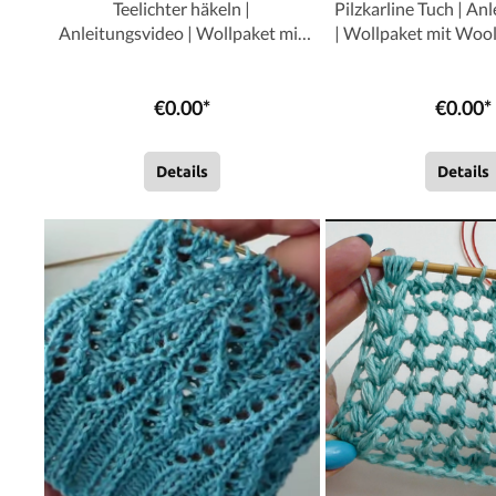
Teelichter häkeln |
Pilzkarline Tuch | An
Anleitungsvideo | Wollpaket mit
| Wollpaket mit Wool
Sandy Linie 165 | Stricken | Sylvie
- PRO - Meeresblick
Rasch
Sylvie Ras
€0.00*
€0.00*
Details
Details