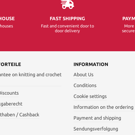
HOUSE
FAST SHIPPING
PAYM
ehouses
Fast and convenient door to
More 
door delivery
secur
VORTEILE
INFORMATION
antee on knitting and crochet
About Us
Conditions
Discounts
Cookie settings
kgaberecht
Information on the ordering
thaben / Cashback
Payment and shipping
Sendungsverfolgung