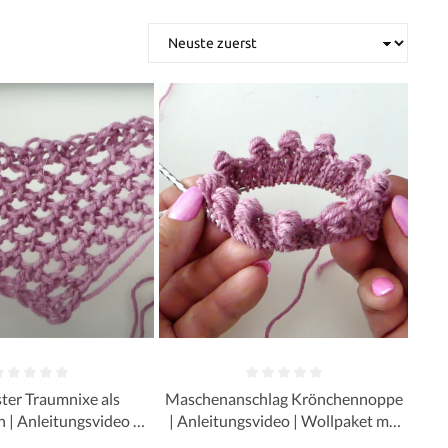
er Traumnixe als
Maschenanschlag Krönchennoppe
 | Anleitungsvideo |
| Anleitungsvideo | Wollpaket mit
it Street Linie 12 |
Street Linie 12 | Stricken | Sylvie