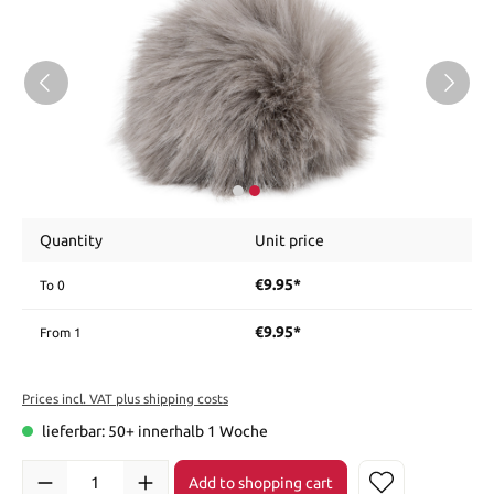
Quantity
Unit price
€9.95*
To
0
€9.95*
From
1
Prices incl. VAT plus shipping costs
lieferbar: 50+ innerhalb 1 Woche
Add to shopping cart