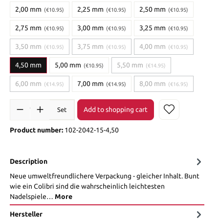
2,00 mm
2,25 mm
2,50 mm
(€10.95)
(€10.95)
(€10.95)
2,75 mm
3,00 mm
3,25 mm
(€10.95)
(€10.95)
(€10.95)
3,50 mm
3,75 mm
4,00 mm
(€10.95)
(€10.95)
(€10.95)
4,50 mm
5,00 mm
5,50 mm
(€10.95)
(€14.95)
6,00 mm
7,00 mm
8,00 mm
(€14.95)
(€14.95)
(€16.95)
Add to shopping cart
Set
Product number:
102-2042-15-4,50
Description
Neue umweltfreundlichere Verpackung - gleicher Inhalt. Bunt
wie ein Colibri sind die wahrscheinlich leichtesten
Nadelspiele…
More
Hersteller