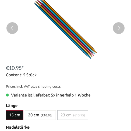
€10.95*
Content:
5 Stück
Prices incl. VAT plus shipping costs
Variante ist lieferbar: 5x innerhalb 1 Woche
Länge
15 cm
20 cm
23 cm
(€10.95)
(€10.95)
Nadelstärke