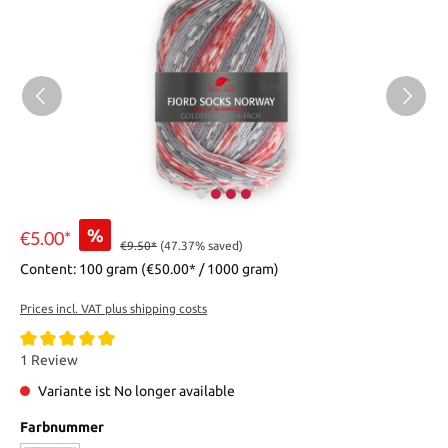
%
€5.00*
€9.50*
(47.37% saved)
Content:
100 gram
(€50.00* / 1000 gram)
Prices incl. VAT plus shipping costs
1 Review
Variante ist No longer available
Farbnummer