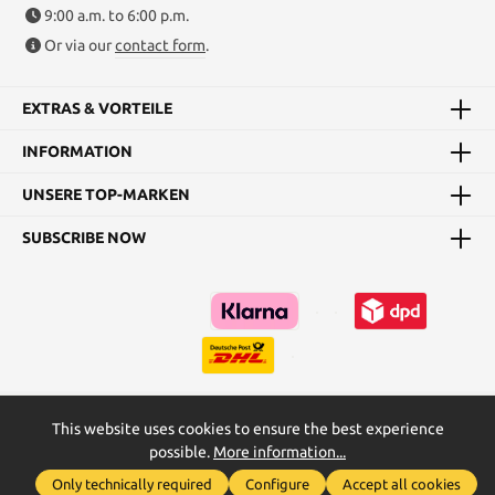
9:00 a.m. to 6:00 p.m.
Or via our
contact form
.
EXTRAS & VORTEILE
INFORMATION
UNSERE TOP-MARKEN
SUBSCRIBE NOW
This website uses cookies to ensure the best experience
Kataloge
Maßtabellen & Grundanleitungen
possible.
More information...
Show toolbar
* All prices incl. VAT plus
shipping costs
and possible delivery
Only technically required
Configure
Accept all cookies