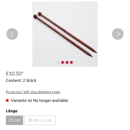
€10.50*
Content:
2 Stück
Prices incl. VAT plus shipping costs
Variante ist No longer available
Länge
25 cm
30 cm
(€12.50)