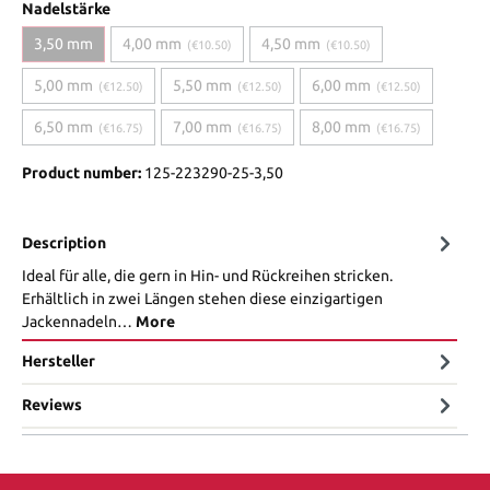
Nadelstärke
3,50 mm
4,00 mm
4,50 mm
(€10.50)
(€10.50)
5,00 mm
5,50 mm
6,00 mm
(€12.50)
(€12.50)
(€12.50)
6,50 mm
7,00 mm
8,00 mm
(€16.75)
(€16.75)
(€16.75)
Product number:
125-223290-25-3,50
Description
Ideal für alle, die gern in Hin- und Rückreihen stricken.
Erhältlich in zwei Längen stehen diese einzigartigen
Jackennadeln…
More
Hersteller
Reviews