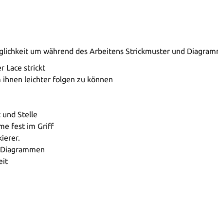
Möglichkeit um während des Arbeitens Strickmuster und Diagr
r Lace strickt
 ihnen leichter folgen zu können
t und Stelle
e fest im Griff
ierer.
d Diagrammen
eit