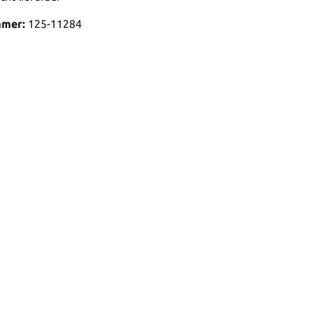
mmer:
125-11284