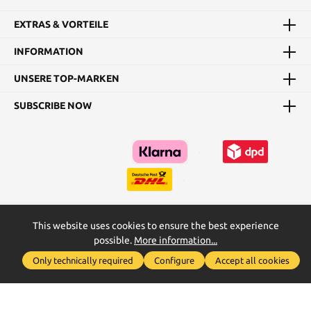
EXTRAS & VORTEILE
INFORMATION
UNSERE TOP-MARKEN
SUBSCRIBE NOW
This website uses cookies to ensure the best experience
Kataloge
Maßtabellen & Grundanleitungen
possible.
More information...
Show toolbar
* All prices incl. VAT plus
shipping costs
and possible delivery
Only technically required
Configure
Accept all cookies
charges, if not stated otherwise.
2026
2026
Realised with Shopware