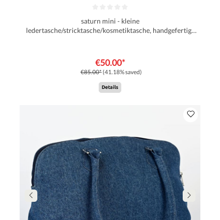
saturn mini - kleine
ledertasche/stricktasche/kosmetiktasche, handgefertigt
aus Echtleder von muud whisky
€50.00*
€85.00*
(41.18% saved)
Details