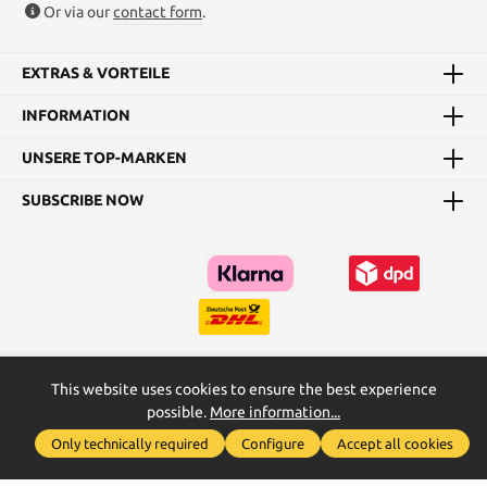
Or via our
contact form
.
EXTRAS & VORTEILE
INFORMATION
UNSERE TOP-MARKEN
SUBSCRIBE NOW
This website uses cookies to ensure the best experience
Kataloge
Maßtabellen & Grundanleitungen
possible.
More information...
Show toolbar
* All prices incl. VAT plus
shipping costs
and possible delivery
Only technically required
Configure
Accept all cookies
charges, if not stated otherwise.