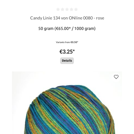
Candy Linie 134 von ONline 0080 - rose
50 gram
(€65.00* / 1000 gram)
Variants from
€0.50*
€3.25*
Details