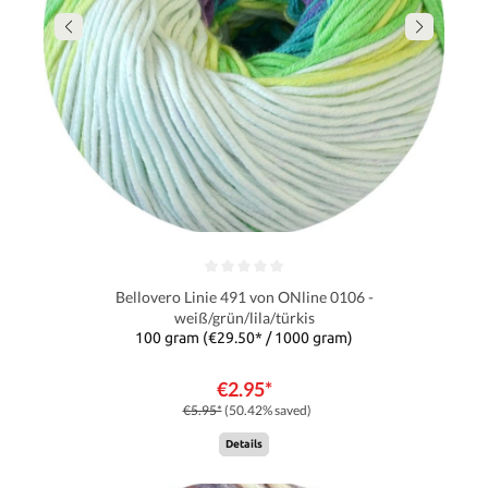
Bellovero Linie 491 von ONline 0106 -
weiß/grün/lila/türkis
100 gram
(€29.50* / 1000 gram)
€2.95*
€5.95*
(50.42% saved)
Details