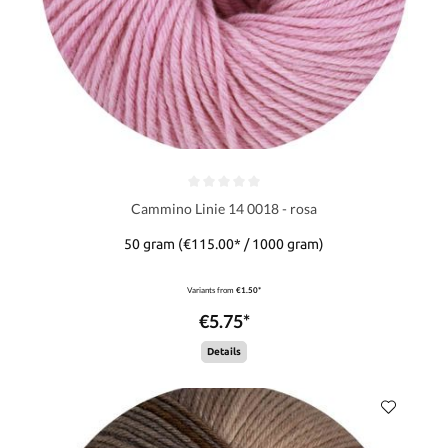
Cammino Linie 14 0018 - rosa
50 gram
(€115.00* / 1000 gram)
Variants from
€1.50*
€5.75*
Details