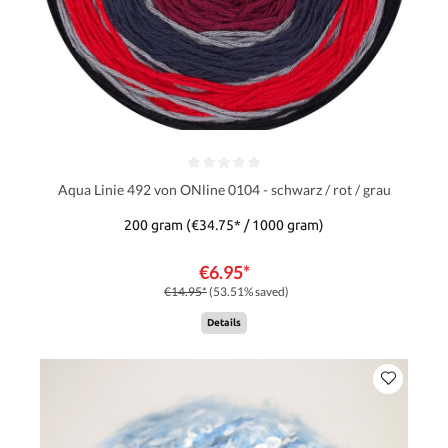
Aqua Linie 492 von ONline 0104 - schwarz / rot / grau
200 gram
(€34.75* / 1000 gram)
€6.95*
€14.95*
(53.51% saved)
Details