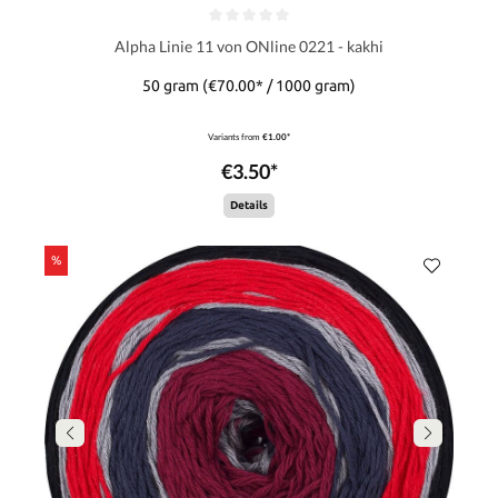
Alpha Linie 11 von ONline 0221 - kakhi
50 gram
(€70.00* / 1000 gram)
Variants from
€1.00*
€3.50*
Details
%