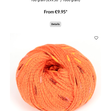
100 gram
(€99.50* / 1000 gram)
From €9.95*
Details