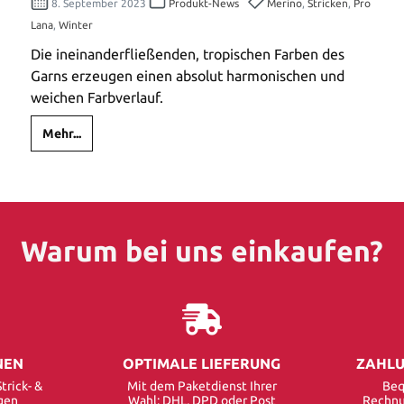
8. September 2023
Produkt-News
Merino
,
Stricken
,
Pro
Lana
,
Winter
Die ineinanderfließenden, tropischen Farben des
Garns erzeugen einen absolut harmonischen und
weichen Farbverlauf.
Mehr...
Warum bei uns einkaufen?
NEN
OPTIMALE LIEFERUNG
ZAHLU
trick- &
Mit dem Paketdienst Ihrer
Beq
gen
Wahl: DHL, DPD oder Post
Rechnu