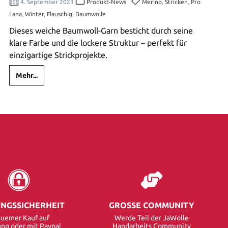
4. September 2023
Produkt-News
Merino
,
Stricken
,
Pro
Lana
,
Winter
,
Flauschig
,
Baumwolle
Dieses weiche Baumwoll-Garn besticht durch seine
klare Farbe und die lockere Struktur – perfekt für
einzigartige Strickprojekte.
Mehr...
NGSSICHERHEIT
GROSSE COMMUNITY
uemer Kauf auf
Werde Teil der JaWolle
ng oder mit Paypal
Handarbeits Community