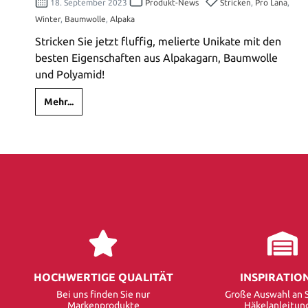
18. September 2023
Produkt-News
Stricken
,
Pro Lana
,
Winter
,
Baumwolle
,
Alpaka
Stricken Sie jetzt fluffig, melierte Unikate mit den
besten Eigenschaften aus Alpakagarn, Baumwolle
und Polyamid!
Mehr...
HOCHWERTIGE QUALITÄT
INSPIRATIO
Bei uns finden Sie nur
Große Auswahl an S
Markenprodukte
Häkelanleitun