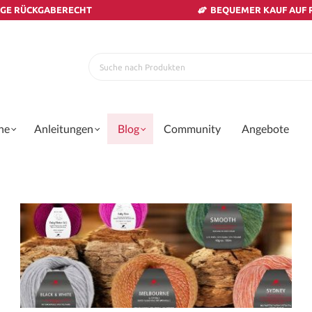
AGE RÜCKGABERECHT
BEQUEMER KAUF AUF
ne
Anleitungen
Blog
Community
Angebote