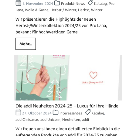
1. November 2024
Produkt-News
Katalog
,
Pro
Lana
,
Wolle & Garne
,
Herbst / Winter
,
Herbst
,
Winter
Wir präsentieren die Highlights der neuen
Herbst-/Winterkollektion 2024/25 von Pro Lana,
bekannt für hochwertigen Garne
Mehr...
Die addi Neuheiten 2024-25 – Luxus für Ihre Hände
27. Oktober 2024
Interessantes
Katalog
,
addiChristmas
,
addiUnicorn
,
Neuheiten
,
addi
Wir freuen uns Ihnen einen detaillierten Einblick in die
aufregenden Produkte von addi für 2024-25 zu geben