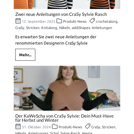
Zwei neue Anleitungen von CraSy Sylvie Rasch
12. September 2025
Produkt-News
crochetalong
,
CraSy
,
Stricken
,
Knitalong
,
Häkeln
,
addiShapes
,
Anleitungen
Es erwarten Sie zwei neue Anleitungen der
renommierten Designerin CraSy Sylvie
Mehr...
Der KaWeScha von CraSy Sylvie: Dein Must-Have
für Herbst und Winter
31. Oktober 2024
Produkt-News
CraSy
,
Stricken
,
Häkeln
,
Anleitungen
,
Schal
,
Sylvie Rasch
,
Weste