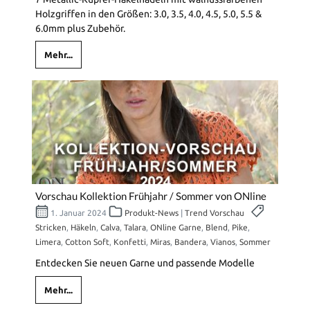
Holzgriffen in den Größen: 3.0, 3.5, 4.0, 4.5, 5.0, 5.5 &
6.0mm plus Zubehör.
Mehr...
Vorschau Kollektion Frühjahr / Sommer von ONline
1. Januar 2024
Produkt-News
|
Trend Vorschau
Stricken
,
Häkeln
,
Calva
,
Talara
,
ONline Garne
,
Blend
,
Pike
,
Limera
,
Cotton Soft
,
Konfetti
,
Miras
,
Bandera
,
Vianos
,
Sommer
Entdecken Sie neuen Garne und passende Modelle
Mehr...