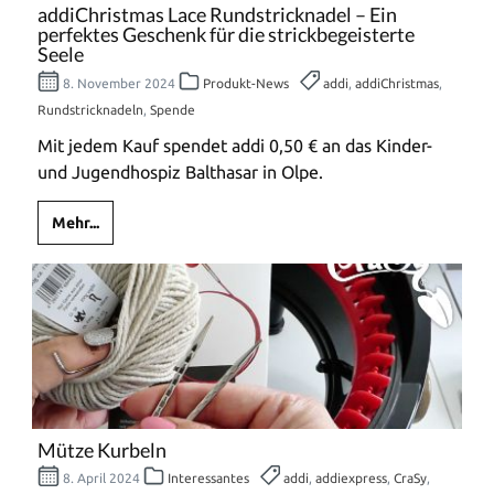
addiChristmas Lace Rundstricknadel – Ein
perfektes Geschenk für die strickbegeisterte
Seele
8. November 2024
Produkt-News
addi
,
addiChristmas
,
Rundstricknadeln
,
Spende
Mit jedem Kauf spendet addi 0,50 € an das Kinder-
und Jugendhospiz Balthasar in Olpe.
Mehr...
Mütze Kurbeln
8. April 2024
Interessantes
addi
,
addiexpress
,
CraSy
,