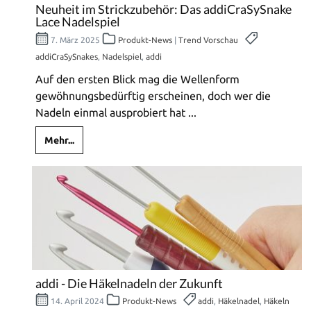
Neuheit im Strickzubehör: Das addiCraSySnake
Lace Nadelspiel
7. März 2025
Produkt-News
|
Trend Vorschau
addiCraSySnakes
,
Nadelspiel
,
addi
Auf den ersten Blick mag die Wellenform
gewöhnungsbedürftig erscheinen, doch wer die
Nadeln einmal ausprobiert hat ...
Mehr...
addi - Die Häkelnadeln der Zukunft
14. April 2024
Produkt-News
addi
,
Häkelnadel
,
Häkeln