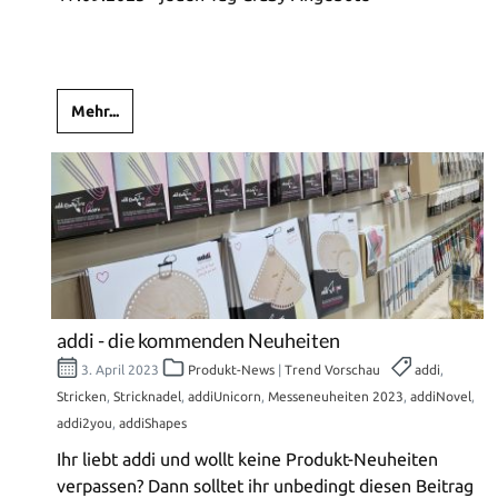
Mehr...
addi - die kommenden Neuheiten
3. April 2023
Produkt-News
|
Trend Vorschau
addi
,
Stricken
,
Stricknadel
,
addiUnicorn
,
Messeneuheiten 2023
,
addiNovel
,
addi2you
,
addiShapes
Ihr liebt addi und wollt keine Produkt-Neuheiten
verpassen? Dann solltet ihr unbedingt diesen Beitrag