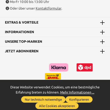
Mo-Fr 10:00 bis 13:00 Uhr
Oder über unser
Kontaktformular
.
EXTRAS & VORTEILE
INFORMATIONEN
UNSERE TOP-MARKEN
JETZT ABONNIEREN
Diese Website verwendet Cookies, um eine bestmögliche
Erfahrung bieten zu können.
Mehr Informationen ...
Kataloge
Maßtabellen & Grundanleitungen
Nur technisch notwendige
Konfigurieren
Werkzeugleiste anzeigen
* Alle Preise inkl. gesetzl. Mehrwertsteuer zzgl.
Versandkosten
und
Alle Cookies akzeptieren