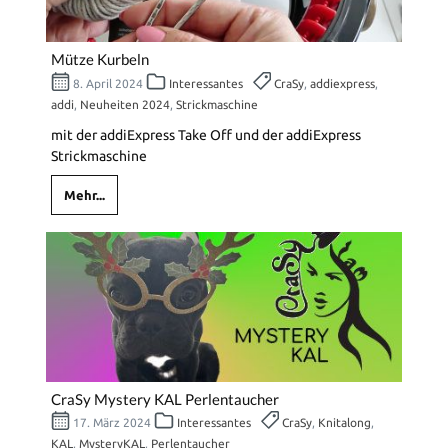
Mütze Kurbeln
8. April 2024
Interessantes
CraSy
,
addiexpress
,
addi
,
Neuheiten 2024
,
Strickmaschine
mit der addiExpress Take Off und der addiExpress
Strickmaschine
Mehr...
CraSy Mystery KAL Perlentaucher
17. März 2024
Interessantes
CraSy
,
Knitalong
,
KAL
,
MysteryKAL
,
Perlentaucher