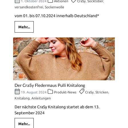
1. Oktober 2024
Aktionen
CraSy
,
Socktober
,
versandkostenfrei
,
Sockenwolle
vom 01. bis 07.10.2024 innerhalb Deutschland*
Mehr...
Der CraSy Fledermaus Pulli Knitalong
19. August 2024
Produkt-News
CraSy
,
Stricken
,
Knitalong
,
Anleitungen
Der nächste CraSy Knitalong startet ab dem 13.
September 2024
Mehr...