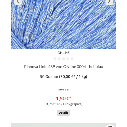
ONLINE
Pianosa Linie 489 von ONline 0004 - hellblau
50 Gramm
(30,00 €* / 1 kg)
ab
0,50 €*
1,50 €*
3,95 €*
(62.03% gespart)
Details