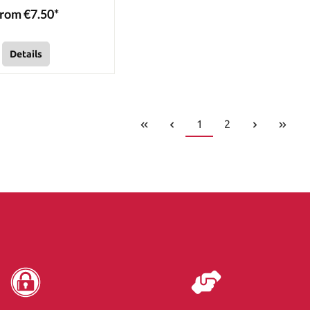
rom €7.50*
Details
1
2