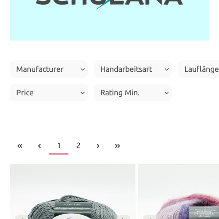
Manufacturer
Handarbeitsart
Laufläng
Price
Rating Min.
1
2