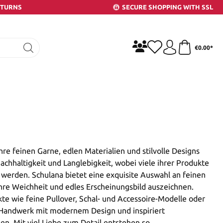
ETURNS
SECURE SHOPPING WITH SSL
€0.00*
hre feinen Garne, edlen Materialien und stilvolle Designs
achhaltigkeit und Langlebigkeit, wobei viele ihrer Produkte
 werden. Schulana bietet eine exquisite Auswahl an feinen
ihre Weichheit und edles Erscheinungsbild auszeichnen.
kte wie feine Pullover, Schal- und Accessoire-Modelle oder
s Handwerk mit modernem Design und inspiriert
ssen. Mit viel Liebe zum Detail entstehen so