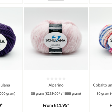
hulana
Alparino
Cobalto un
1000 gram)
50 gram
(€239.00* / 1000 gram)
50 gram
(
0*
From €11.95*
F