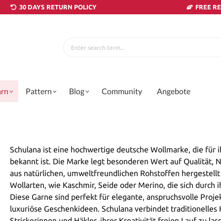
30 DAYS RETURN POLICY
FREE R
arn
Pattern
Blog
Community
Angebote
Schulana ist eine hochwertige deutsche Wollmarke, die für i
bekannt ist. Die Marke legt besonderen Wert auf Qualität, N
aus natürlichen, umweltfreundlichen Rohstoffen hergestellt
Wollarten, wie Kaschmir, Seide oder Merino, die sich durch 
Diese Garne sind perfekt für elegante, anspruchsvolle Proje
luxuriöse Geschenkideen. Schulana verbindet traditionelle
Strickerinnen und Häkler, ihrer Kreativität freien Lauf zu la