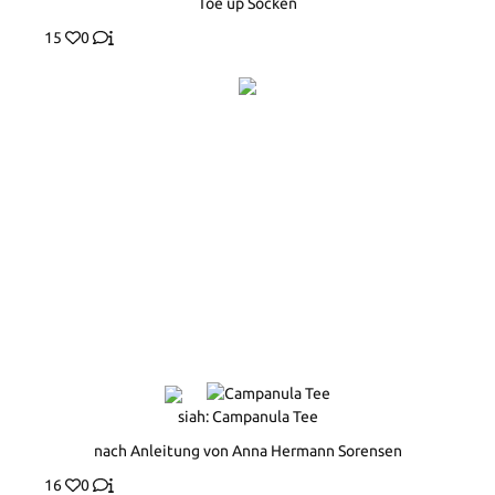
Toe up Socken
15
0
siah: Campanula Tee
nach Anleitung von Anna Hermann Sorensen
16
0